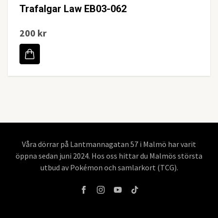
Trafalgar Law EB03-062
200 kr
Våra dörrar på Lantmannagatan 57 i Malmö har varit
öppna sedan juni 2024. Hos oss hittar du Malmös största
utbud av Pokémon och samlarkort (TCG).