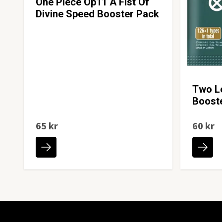
One Piece Op11 A Fist Of
Divine Speed Booster Pack
Two L
Boost
65 kr
60 kr