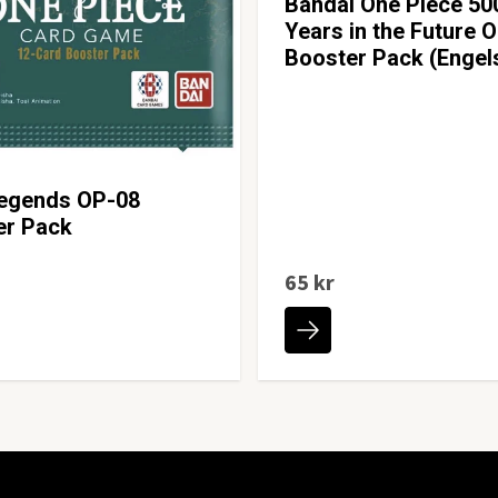
Bandai One Piece 50
Years in the Future 
Booster Pack (Engel
egends OP-08
er Pack
65 kr