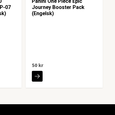
0
Panini One Piece Epic
OP-07
Journey Booster Pack
sk)
(Engelsk)
50 kr