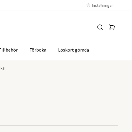
Inställningar
Tillbehör
Förboka
Löskort gömda
cks