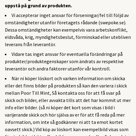
uppstå på grund av produkten.
Vi accepterar inget ansvar för förseningar/fel till följd av
omständigheter utanför företagets rådande (swepoke.se).
Dessa omständigheter kan exempelvis vara arbetskonflikt,
eldsvåda, krig, myndighetsbeslut, förminskad eller utebliven
leverans från leverantör.
Vidare tas inget ansvar för eventuella förändringar på
produkter/produktegenskaper som ändrats av respektive
leverantör och andra faktorer utanför vår kontroll.
När ni köper löskort och varken information om skicka
eller det finns bilder på produkten så kan den variera i skick
mellan Poor Till Mint, Så kontakta oss för att få svar på
skick och bilder, eller avvakta tills att det har kommit ut mer
info eller bilder. (så ni köper det kort som visas i bild i
varijerande skick och hör själva av er för att få reda på mer
information, om inte så godkänner ni att ta emot kortet
oavsett skick.) Vid köp av löskort kan exempelbild visas som