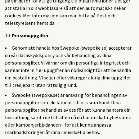
på din dator för att ge tillgång till olika funktioner. Det går
att ställa in sin webbläsare så att den automatiskt nekar
cookies. Mer information kan man hitta på Post och
telestyrelsens hemsida.
Personuppgifter
Genom att handla hos Swepoke (swepoke.se) accepterar
du vår dataskyddspolicy och vår behandling av dina
personuppgifter. Vi värnar om din personliga integritet och
samlar inte in fler uppgifter än nödvändigt för att behandla
din beställning. Vi säljer eller vidareger aldrig dina uppgifter
till tredjepart utan rättslig grund.
Swepoke (swepoke.se) är ansvarig för behandlingen av
personuppgifter som du lämnat till oss som kund. Dina
personuppgifter behandlas av oss för att kunna hantera din
beställning samt i de tillfällen då du har önskat nyhetsbrev
eller kampanjerbjudanden - för att kunna anpassa
marknadsföringen åt dina individuella behov.