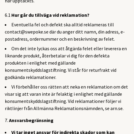
har upptäckts.
6.1
Hur går du tillväga vid reklamation?
Eventuella fel och defekt ska alltid reklameras till
contact@swepoke.se
där du anger ditt namn, din adress, e-
postadress, ordernummer och en beskrivning av felet.
Om det inte lyckas oss att åtgärda felet eller leverera en
liknande produkt, återbetalar vi dig för den defekta
produkten i enlighet med gällande
konsumentskyddslagstiftning. Vi står för returfrakt vid
godkända reklamationer.
Vi förbehåller oss rätten att neka en reklamation om det
visar sig att varan inte är felaktig i enlighet med gällande
konsumentskyddslagstiftning. Vid reklamationer följer vi
riktlinjer från Allmänna Reklamationsnämnden, se arn.se.
Ansvarsbegränsning
Vi tar inget ansvar för indirekta skador som kan