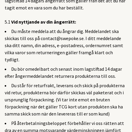
lagstiftad 14 dagars ångerrätt som gäller från det att du har
tagit emot en vara som du har beställt.
5.1
Vid nyttjande av din ångerrätt:
Du måste meddela att du ångrar dig. Meddelandet ska
skickas till oss på
contact@swepoke.se
. I ditt meddelande
ska ditt namn, din adress, e-postadress, ordernumret samt
vilka varor som returneringen gäller framgå klart och
tydligt.
Du bör omedelbart och senast inom lagstiftad 14 dagar
efter ångermeddelandet returnera produkterna till oss.
Du står för returfrakt, leverans och skick på produkterna
vid retur, produkterna bör därför skickas väl paketerat och i
ursprunglig förpackning. (Vi tar inte emot en bruten
förpackning när det gäller TCG kort utan produkten ska ha
samma skick som när den levereras till er som kund)
På återbetalningsbeloppet förbehåller vi oss rätten att
dra av en summa motsvarande värdeminskningen jämfört