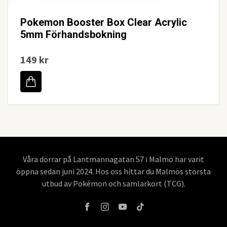
Pokemon Booster Box Clear Acrylic
5mm Förhandsbokning
149 kr
Våra dörrar på Lantmannagatan 57 i Malmö har varit
öppna sedan juni 2024. Hos oss hittar du Malmös största
utbud av Pokémon och samlarkort (TCG).