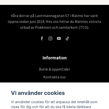
Våra dörrar på Lantmannagatan 57 i Malmö har varit
öppna sedan juni 2024. Hos oss hittar du Malmös största
utbud av Pokémon och samlarkort (TCG).
Information
Butik & öppettider
Kontakta oss
Köpvillkor
Vi använder cookies
Vi använder cookies för att anpassa det innehåll som
Prenumerera på vårt nyhetsbrev
visas för dig och för att du ska få bästa tänkbara