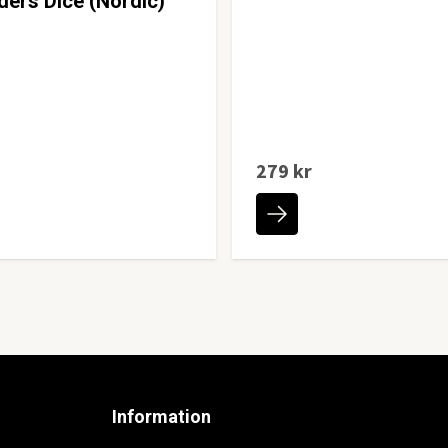
ers Dice (Nordic)
279 kr
Information