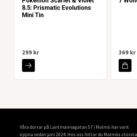
Pokémon Scarlet & Violet
7 Wond
8.5: Prismatic Evolutions
Mini Tin
299 kr
369 kr
Våra dörrar på Lantmannagatan 57 i Malmö har varit
öppna sedan juni 2024. Hos oss hittar du Malmös största