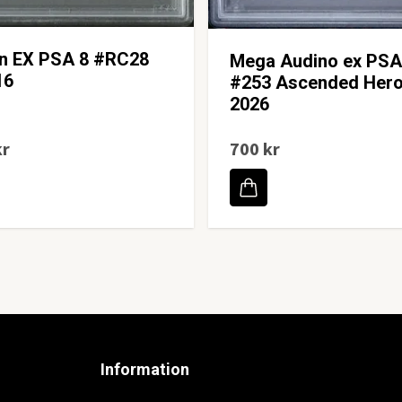
on EX PSA 8 #RC28
Mega Audino ex PSA
16
#253 Ascended Her
2026
kr
700 kr
Information