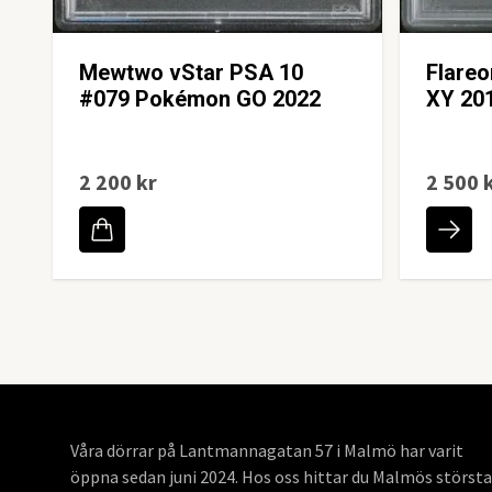
Mewtwo vStar PSA 10
Flare
#079 Pokémon GO 2022
XY 20
2 200 kr
2 500 
Våra dörrar på Lantmannagatan 57 i Malmö har varit
öppna sedan juni 2024. Hos oss hittar du Malmös största