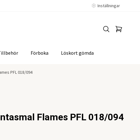
Inställningar
Tillbehör
Förboka
Löskort gömda
lames PFL 018/094
antasmal Flames PFL 018/094