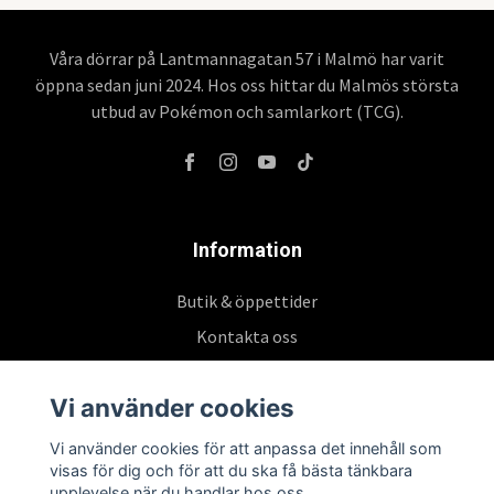
Våra dörrar på Lantmannagatan 57 i Malmö har varit
öppna sedan juni 2024. Hos oss hittar du Malmös största
utbud av Pokémon och samlarkort (TCG).
Information
Butik & öppettider
Kontakta oss
Köpvillkor
Vi använder cookies
Vi använder cookies för att anpassa det innehåll som
Prenumerera på vårt nyhetsbrev
visas för dig och för att du ska få bästa tänkbara
upplevelse när du handlar hos oss.