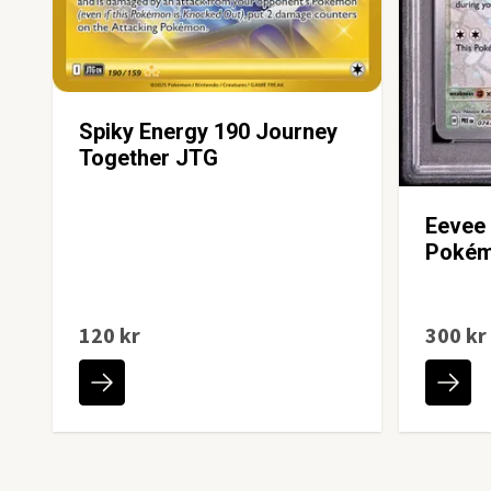
Spiky Energy 190 Journey
Together JTG
Eevee
Pokém
120 kr
300 kr