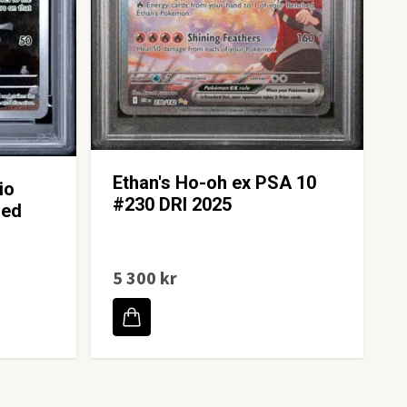
Ethan's Ho-oh ex PSA 10
io
#230 DRI 2025
ded
5 300 kr