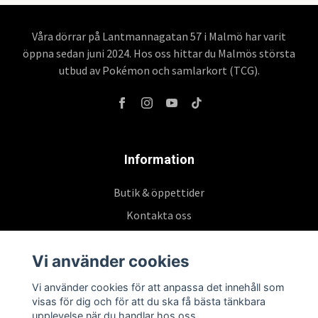
Våra dörrar på Lantmannagatan 57 i Malmö har varit
öppna sedan juni 2024. Hos oss hittar du Malmös största
utbud av Pokémon och samlarkort (TCG).
Information
Butik & öppettider
Kontakta oss
Köpvillkor
Vi använder cookies
Vi använder cookies för att anpassa det innehåll som
Prenumerera på vårt nyhetsbrev
visas för dig och för att du ska få bästa tänkbara
upplevelse när du handlar hos oss.