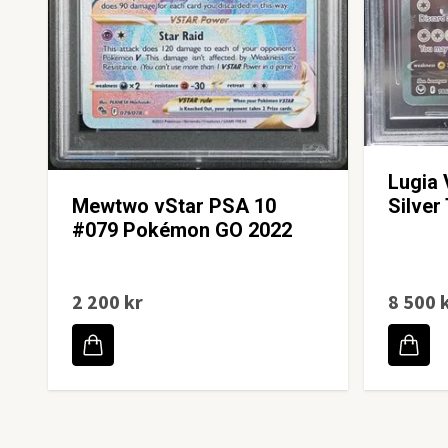
Lugia 
Mewtwo vStar PSA 10
Silver
#079 Pokémon GO 2022
2 200 kr
8 500 