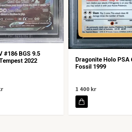
V #186 BGS 9.5
Dragonite Holo PSA 
 Tempest 2022
Fossil 1999
kr
1 400 kr