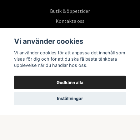
Butik & öppettider
Kontakta oss
Köpvillkor
Vi använder cookies
Vi använder cookies för att anpassa det innehåll som
Prenumerera på vårt nyhetsbrev
visas för dig och för att du ska få bästa tänkbara
upplevelse när du handlar hos oss.
Prenumerera
Godkänn alla
Inställningar