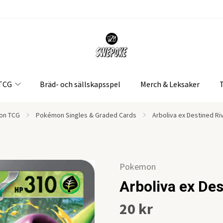
 TCG
Bräd- och sällskapsspel
Merch & Leksaker
on TCG
Pokémon Singles & Graded Cards
Arboliva ex Destined Ri
Pokemon
Arboliva ex De
20 kr