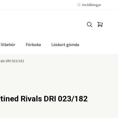
Inställningar
Tillbehör
Förboka
Löskort gömda
vals DRI 023/182
stined Rivals DRI 023/182