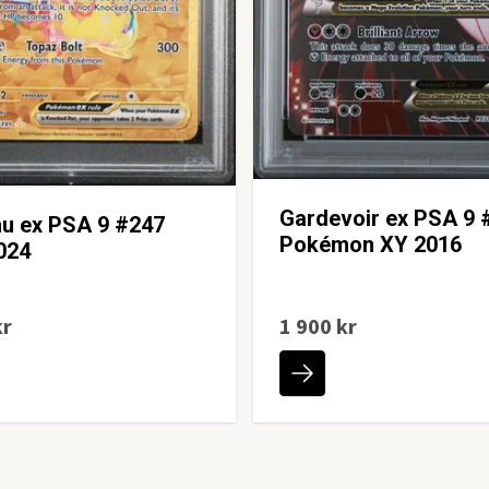
Gardevoir ex PSA 9
hu ex PSA 9 #247
Pokémon XY 2016
024
kr
1 900 kr