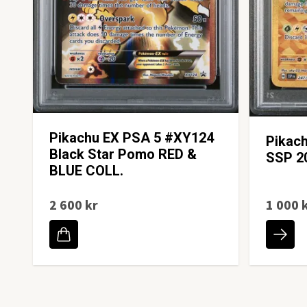
Pikachu EX PSA 5 #XY124
Pikac
Black Star Pomo RED &
SSP 2
BLUE COLL.
2 600 kr
1 000 