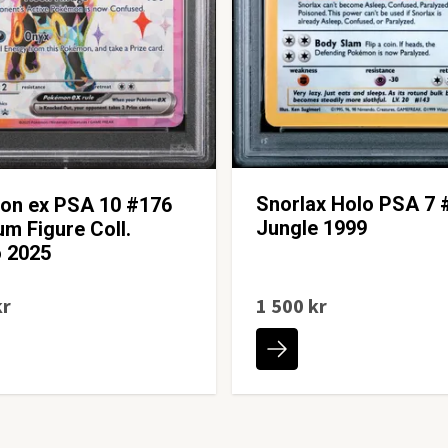
Snorlax Holo PSA 7 
on ex PSA 10 #176
Jungle 1999
m Figure Coll.
 2025
kr
1 500 kr