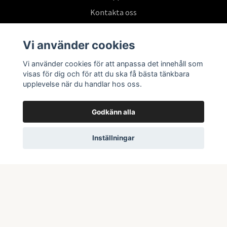
Kontakta oss
Köpvillkor
Vi använder cookies
Vi använder cookies för att anpassa det innehåll som
Prenumerera på vårt nyhetsbrev
visas för dig och för att du ska få bästa tänkbara
upplevelse när du handlar hos oss.
Prenumerera
Godkänn alla
Inställningar
© 2026 Swepoke AB | Allt inom Pokémon TCG och samlarkort