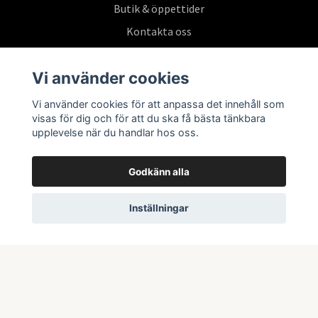
Butik & öppettider
Kontakta oss
Köpvillkor
Vi använder cookies
Vi använder cookies för att anpassa det innehåll som
Prenumerera på vårt nyhetsbrev
visas för dig och för att du ska få bästa tänkbara
upplevelse när du handlar hos oss.
Prenumerera
Godkänn alla
Inställningar
© 2026 Swepoke AB | Allt inom Pokémon TCG och samlarkort