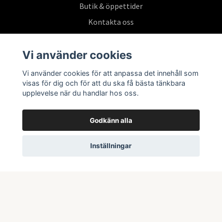
Butik & öppettider
Kontakta oss
Köpvillkor
Vi använder cookies
Vi använder cookies för att anpassa det innehåll som
Prenumerera på vårt nyhetsbrev
visas för dig och för att du ska få bästa tänkbara
upplevelse när du handlar hos oss.
Prenumerera
Godkänn alla
Inställningar
© 2026 Swepoke AB | Allt inom Pokémon TCG och samlarkort