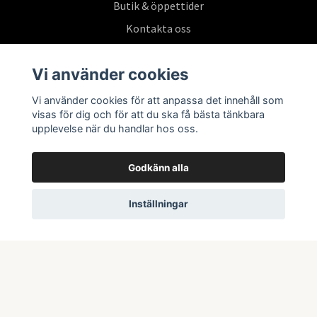
Butik & öppettider
Kontakta oss
Köpvillkor
Vi använder cookies
Vi använder cookies för att anpassa det innehåll som
Prenumerera på vårt nyhetsbrev
visas för dig och för att du ska få bästa tänkbara
upplevelse när du handlar hos oss.
Prenumerera
Godkänn alla
Inställningar
© 2026 Swepoke AB | Allt inom Pokémon TCG och samlarkort