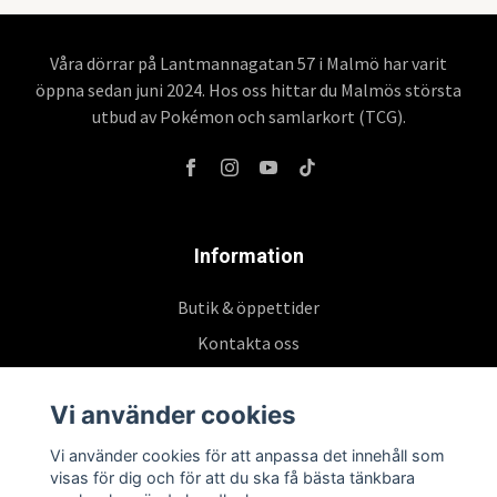
Våra dörrar på Lantmannagatan 57 i Malmö har varit
öppna sedan juni 2024. Hos oss hittar du Malmös största
utbud av Pokémon och samlarkort (TCG).
Information
Butik & öppettider
Kontakta oss
Köpvillkor
Vi använder cookies
Vi använder cookies för att anpassa det innehåll som
Prenumerera på vårt nyhetsbrev
visas för dig och för att du ska få bästa tänkbara