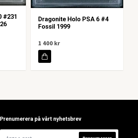
0 #231
Dragonite Holo PSA 6 #4
026
Fossil 1999
1 400 kr
Prenumerera på vårt nyhetsbrev
Prenumerera