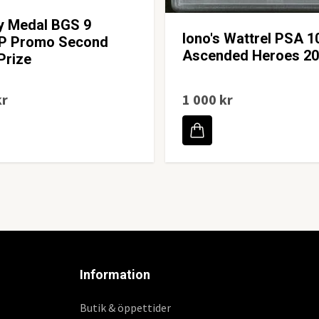
y Medal BGS 9
Iono's Wattrel PSA 1
P Promo Second
Ascended Heroes 2
Prize
kr
1 000 kr
Information
Butik & öppettider