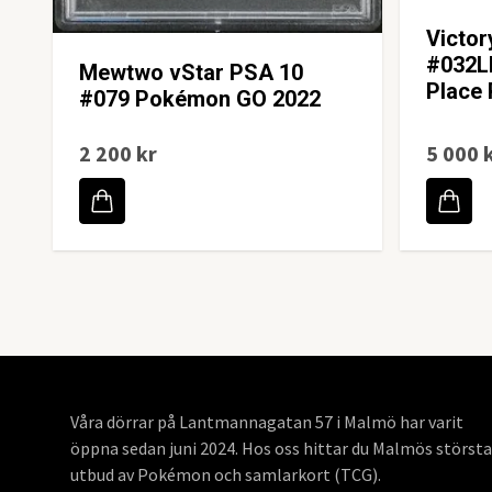
Victor
#032L
Mewtwo vStar PSA 10
Place 
#079 Pokémon GO 2022
2 200 kr
5 000 
Våra dörrar på Lantmannagatan 57 i Malmö har varit
öppna sedan juni 2024. Hos oss hittar du Malmös största
utbud av Pokémon och samlarkort (TCG).