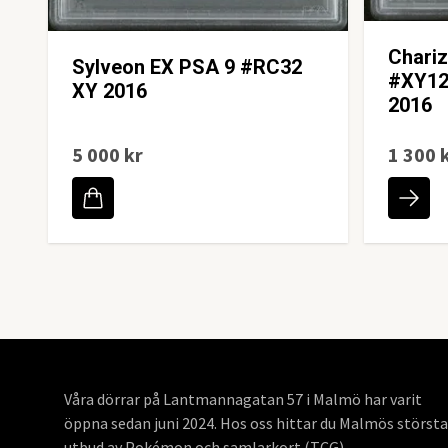
Chari
Sylveon EX PSA 9 #RC32
#XY12
XY 2016
2016
5 000 kr
1 300 
Våra dörrar på Lantmannagatan 57 i Malmö har varit
öppna sedan juni 2024. Hos oss hittar du Malmös största
utbud av Pokémon och samlarkort (TCG).