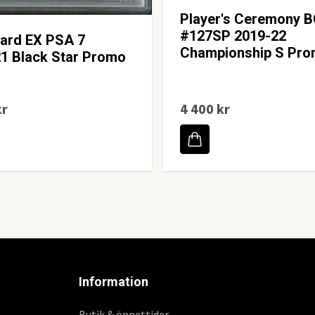
Player's Ceremony B
#127SP 2019-22
zard EX PSA 7
Championship S Pr
1 Black Star Promo
kr
4 400 kr
Information
Butik & öppettider