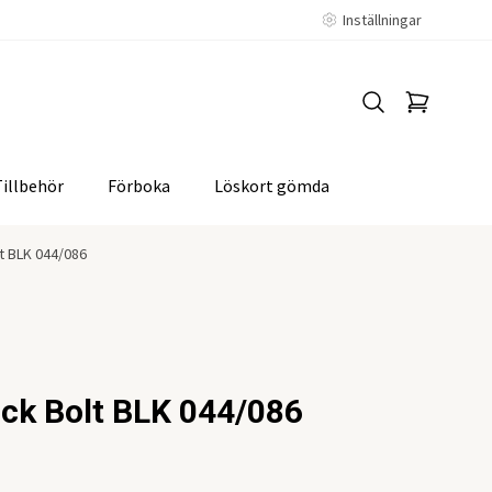
Inställningar
Tillbehör
Förboka
Löskort gömda
t BLK 044/086
ack Bolt BLK 044/086