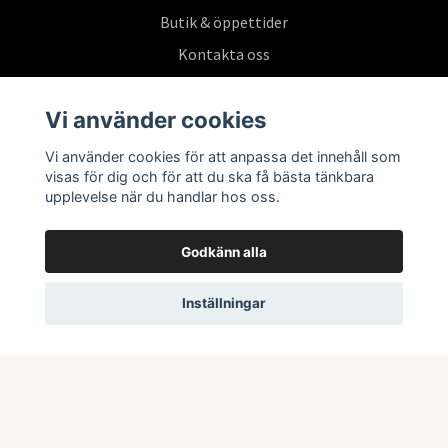
Butik & öppettider
Kontakta oss
Köpvillkor
Vi använder cookies
Vi använder cookies för att anpassa det innehåll som
Prenumerera på vårt nyhetsbrev
visas för dig och för att du ska få bästa tänkbara
upplevelse när du handlar hos oss.
Prenumerera
Godkänn alla
Inställningar
© 2026 Swepoke AB | Allt inom Pokémon TCG och samlarkort