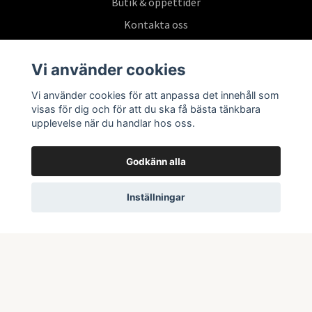
Butik & öppettider
Kontakta oss
Köpvillkor
Vi använder cookies
Vi använder cookies för att anpassa det innehåll som
Prenumerera på vårt nyhetsbrev
visas för dig och för att du ska få bästa tänkbara
upplevelse när du handlar hos oss.
Prenumerera
Godkänn alla
Inställningar
© 2026 Swepoke AB | Allt inom Pokémon TCG och samlarkort