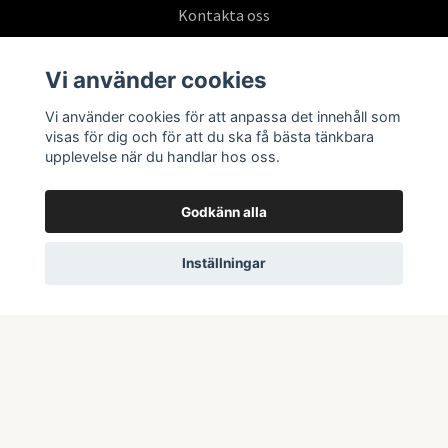
Kontakta oss
Köpvillkor
Vi använder cookies
Vi använder cookies för att anpassa det innehåll som
Prenumerera på vårt nyhetsbrev
visas för dig och för att du ska få bästa tänkbara
upplevelse när du handlar hos oss.
Prenumerera
Godkänn alla
Inställningar
© 2026 Swepoke AB | Allt inom Pokémon TCG och samlarkort