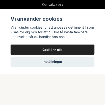
Kontakta oss
Köpvillkor
Vi använder cookies
Vi använder cookies för att anpassa det innehåll som
Prenumerera på vårt nyhetsbrev
visas för dig och för att du ska få bästa tänkbara
upplevelse när du handlar hos oss.
Prenumerera
Godkänn alla
Inställningar
© 2026 Swepoke AB | Allt inom Pokémon TCG och samlarkort