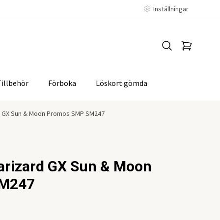
Inställningar
Tillbehör
Förboka
Löskort gömda
d GX Sun & Moon Promos SMP SM247
arizard GX Sun & Moon
SM247