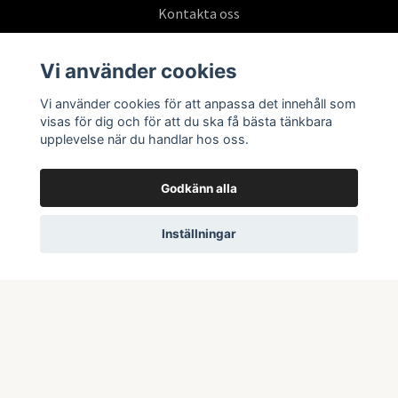
Kontakta oss
Köpvillkor
Vi använder cookies
Vi använder cookies för att anpassa det innehåll som
Prenumerera på vårt nyhetsbrev
visas för dig och för att du ska få bästa tänkbara
upplevelse när du handlar hos oss.
Prenumerera
Godkänn alla
Inställningar
© 2026 Swepoke AB | Allt inom Pokémon TCG och samlarkort