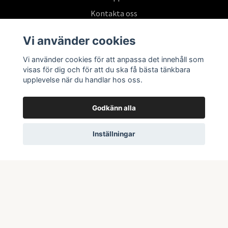
Kontakta oss
Köpvillkor
Vi använder cookies
Vi använder cookies för att anpassa det innehåll som
Prenumerera på vårt nyhetsbrev
visas för dig och för att du ska få bästa tänkbara
upplevelse när du handlar hos oss.
Prenumerera
Godkänn alla
Inställningar
© 2026 Swepoke AB | Allt inom Pokémon TCG och samlarkort