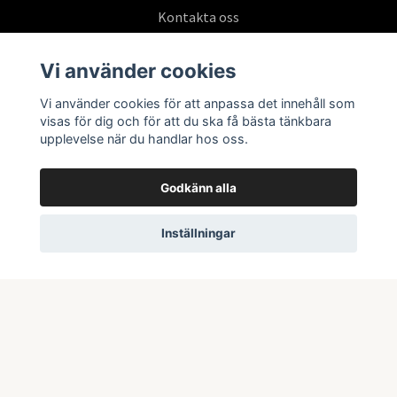
Kontakta oss
Köpvillkor
Vi använder cookies
Vi använder cookies för att anpassa det innehåll som
Prenumerera på vårt nyhetsbrev
visas för dig och för att du ska få bästa tänkbara
upplevelse när du handlar hos oss.
Prenumerera
Godkänn alla
Inställningar
© 2026 Swepoke AB | Allt inom Pokémon TCG och samlarkort