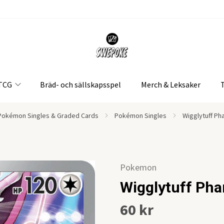
 TCG
Bräd- och sällskapsspel
Merch & Leksaker
Pokémon Singles & Graded Cards
Pokémon Singles
Wigglytuff Ph
Pokemon
Wigglytuff Ph
60 kr