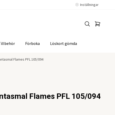
Inställningar
Tillbehör
Förboka
Löskort gömda
antasmal Flames PFL 105/094
antasmal Flames PFL 105/094