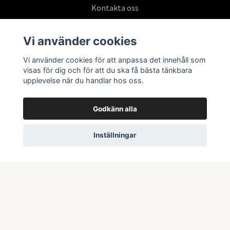
Kontakta oss
Köpvillkor
Vi använder cookies
Vi använder cookies för att anpassa det innehåll som
Prenumerera på vårt nyhetsbrev
visas för dig och för att du ska få bästa tänkbara
upplevelse när du handlar hos oss.
Prenumerera
Godkänn alla
Inställningar
© 2026 Swepoke AB | Allt inom Pokémon TCG och samlarkort