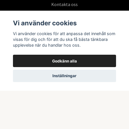
Kontakta oss
Köpvillkor
Vi använder cookies
Vi använder cookies för att anpassa det innehåll som
Prenumerera på vårt nyhetsbrev
visas för dig och för att du ska få bästa tänkbara
upplevelse när du handlar hos oss.
Prenumerera
Godkänn alla
Inställningar
© 2026 Swepoke AB | Allt inom Pokémon TCG och samlarkort