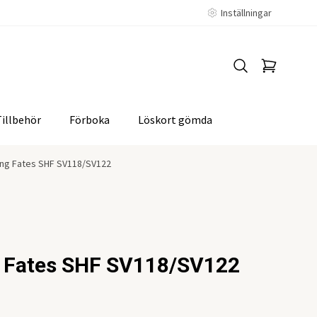
Inställningar
Tillbehör
Förboka
Löskort gömda
ning Fates SHF SV118/SV122
g Fates SHF SV118/SV122