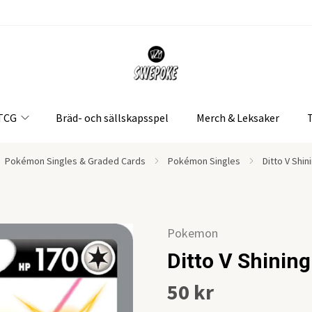
 TCG
Bräd- och sällskapsspel
Merch & Leksaker
Pokémon Singles & Graded Cards
Pokémon Singles
Ditto V Shi
Pokemon
Ditto V Shinin
50 kr