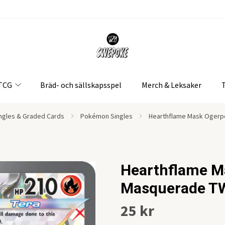
 TCG
Bräd- och sällskapsspel
Merch & Leksaker
gles & Graded Cards
Pokémon Singles
Hearthflame Mask Ogerpo
Hearthflame M
Masquerade T
25 kr