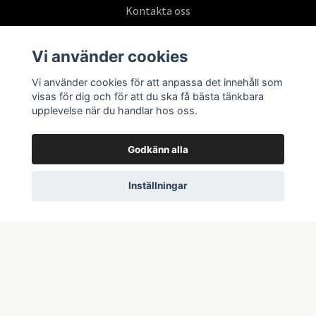
Kontakta oss
Köpvillkor
Vi använder cookies
Vi använder cookies för att anpassa det innehåll som
Prenumerera på vårt nyhetsbrev
visas för dig och för att du ska få bästa tänkbara
upplevelse när du handlar hos oss.
Prenumerera
Godkänn alla
Inställningar
© 2026 Swepoke AB | Allt inom Pokémon TCG och samlarkort