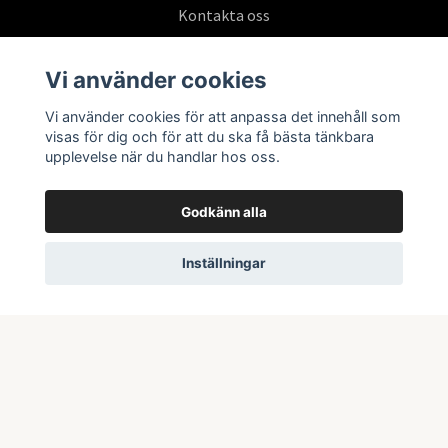
Kontakta oss
Köpvillkor
Vi använder cookies
Vi använder cookies för att anpassa det innehåll som
Prenumerera på vårt nyhetsbrev
visas för dig och för att du ska få bästa tänkbara
upplevelse när du handlar hos oss.
Prenumerera
Godkänn alla
Inställningar
© 2026 Swepoke AB | Allt inom Pokémon TCG och samlarkort