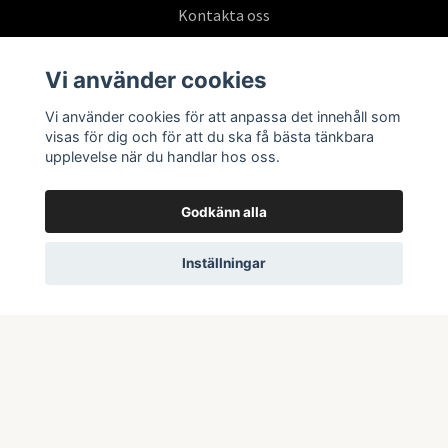
Kontakta oss
Köpvillkor
Vi använder cookies
Vi använder cookies för att anpassa det innehåll som
Prenumerera på vårt nyhetsbrev
visas för dig och för att du ska få bästa tänkbara
upplevelse när du handlar hos oss.
Prenumerera
Godkänn alla
Inställningar
© 2026 Swepoke AB | Allt inom Pokémon TCG och samlarkort