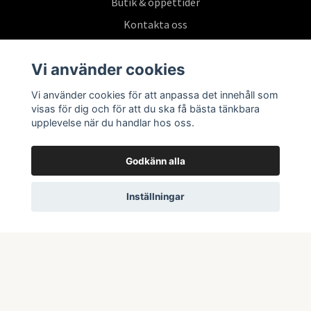
Butik & öppettider
Kontakta oss
Köpvillkor
Vi använder cookies
Vi använder cookies för att anpassa det innehåll som
Prenumerera på vårt nyhetsbrev
visas för dig och för att du ska få bästa tänkbara
upplevelse när du handlar hos oss.
Prenumerera
Godkänn alla
Inställningar
© 2026 Swepoke AB | Allt inom Pokémon TCG och samlarkort