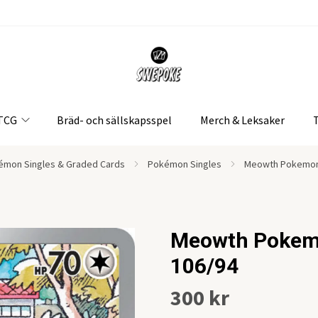
 TCG
Bräd- och sällskapsspel
Merch & Leksaker
émon Singles & Graded Cards
Pokémon Singles
Meowth Pokemon 
Meowth Pokem
106/94
300 kr