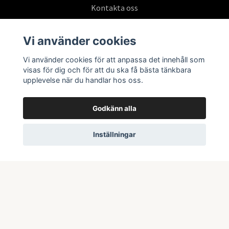
Kontakta oss
Köpvillkor
Vi använder cookies
Vi använder cookies för att anpassa det innehåll som
Prenumerera på vårt nyhetsbrev
visas för dig och för att du ska få bästa tänkbara
upplevelse när du handlar hos oss.
Prenumerera
Godkänn alla
Inställningar
© 2026 Swepoke AB | Allt inom Pokémon TCG och samlarkort