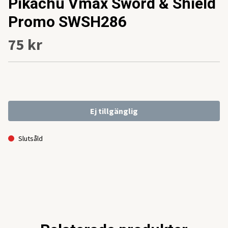
Pikachu Vmax Sword & Shield
Promo SWSH286
75 kr
Ej tillgänglig
Slutsåld