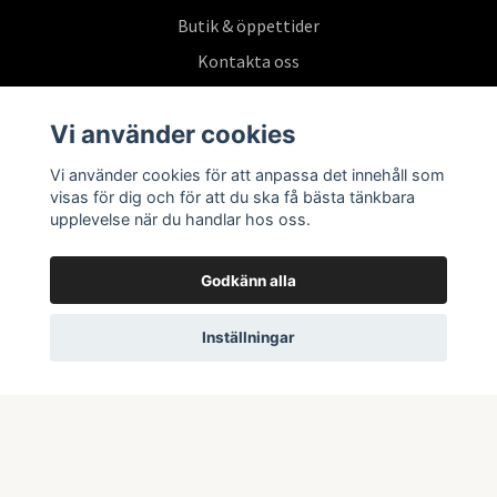
Butik & öppettider
Kontakta oss
Köpvillkor
Vi använder cookies
Vi använder cookies för att anpassa det innehåll som
Prenumerera på vårt nyhetsbrev
visas för dig och för att du ska få bästa tänkbara
upplevelse när du handlar hos oss.
Prenumerera
Godkänn alla
Inställningar
© 2026 Swepoke AB | Allt inom Pokémon TCG och samlarkort