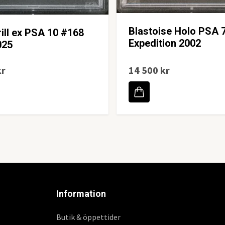
Blastoise Holo PSA 
ill ex PSA 10 #168
Expedition 2002
025
kr
14 500 kr
Information
Butik & öppettider