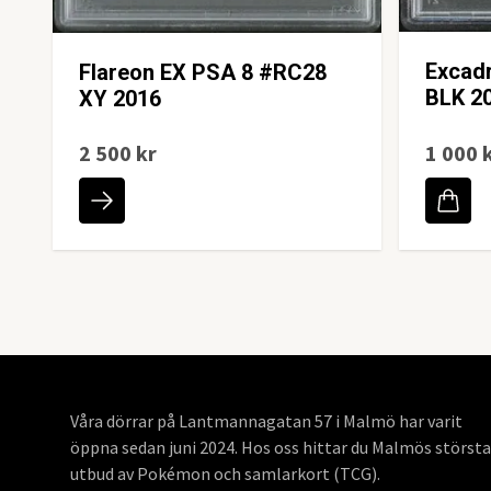
Excadr
Flareon EX PSA 8 #RC28
BLK 2
XY 2016
2 500 kr
1 000 
Våra dörrar på Lantmannagatan 57 i Malmö har varit
öppna sedan juni 2024. Hos oss hittar du Malmös största
utbud av Pokémon och samlarkort (TCG).