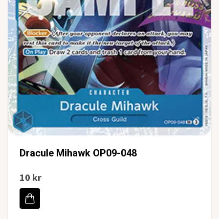
Dracule Mihawk OP09-048
10 kr