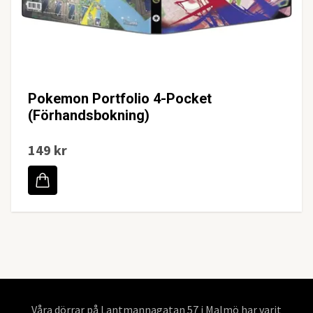
Pokemon Portfolio 4-Pocket
(Förhandsbokning)
149 kr
Våra dörrar på Lantmannagatan 57 i Malmö har varit