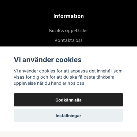
Information
Butik & öppettider
Kontakta oss
Köpvillkor
Vi använder cookies
Vi använder cookies för att anpassa det innehåll som
Prenumerera på vårt nyhetsbrev
visas för dig och för att du ska få bästa tänkbara
upplevelse när du handlar hos oss.
Prenumerera
Godkänn alla
Inställningar