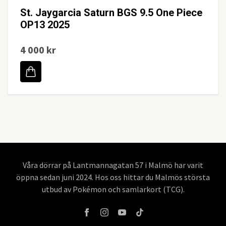
St. Jaygarcia Saturn BGS 9.5 One Piece
OP13 2025
4 000 kr
Våra dörrar på Lantmannagatan 57 i Malmö har varit
öppna sedan juni 2024. Hos oss hittar du Malmös största
utbud av Pokémon och samlarkort (TCG).