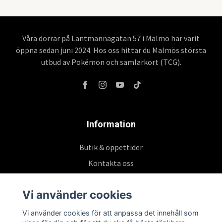
Våra dörrar på Lantmannagatan 57 i Malmö har varit
öppna sedan juni 2024. Hos oss hittar du Malmös största
utbud av Pokémon och samlarkort (TCG).
Information
Butik & öppettider
Kontakta oss
Köpvillkor
Vi använder cookies
Vi använder cookies för att anpassa det innehåll som
Prenumerera på vårt nyhetsbrev