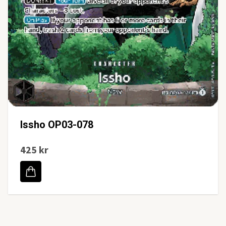
Issho OP03-078
425 kr