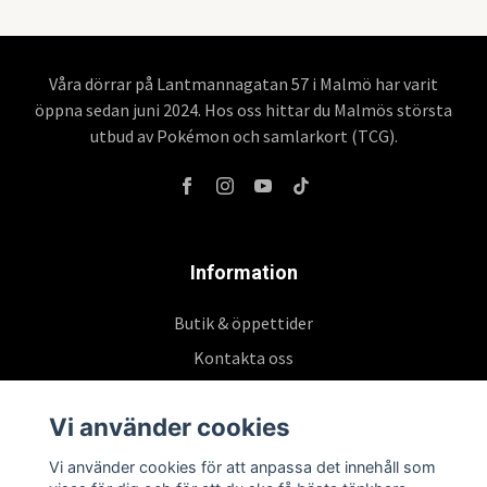
Våra dörrar på Lantmannagatan 57 i Malmö har varit
öppna sedan juni 2024. Hos oss hittar du Malmös största
utbud av Pokémon och samlarkort (TCG).
Information
Butik & öppettider
Kontakta oss
Köpvillkor
Vi använder cookies
Vi använder cookies för att anpassa det innehåll som
Prenumerera på vårt nyhetsbrev