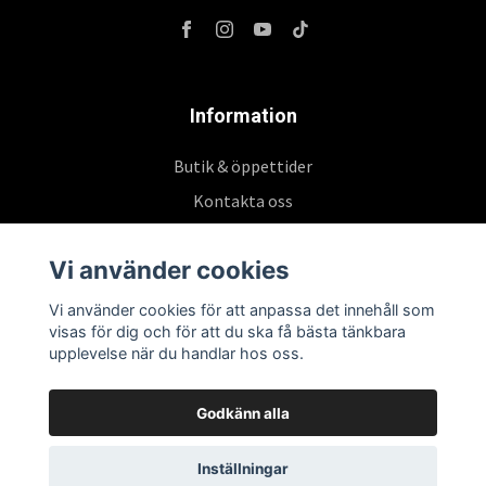
Information
Butik & öppettider
Kontakta oss
Köpvillkor
Vi använder cookies
Vi använder cookies för att anpassa det innehåll som
Prenumerera på vårt nyhetsbrev
visas för dig och för att du ska få bästa tänkbara
upplevelse när du handlar hos oss.
Prenumerera
Godkänn alla
Inställningar