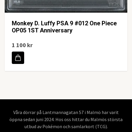
Monkey D. Luffy PSA 9 #012 One Piece
OP05 1ST Anniversary
1 100 kr
Våra dörrar på Lantmannagatan 57 i Malmö har varit
öppna sedan juni 2024. Hos oss hittar du Malmös största
utbud av Pokémon och samlarkort (TCG).