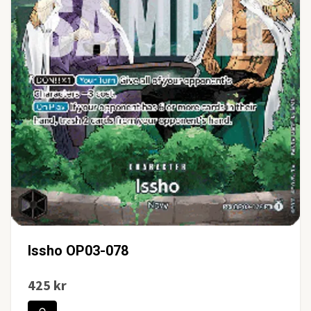
Issho OP03-078
425 kr